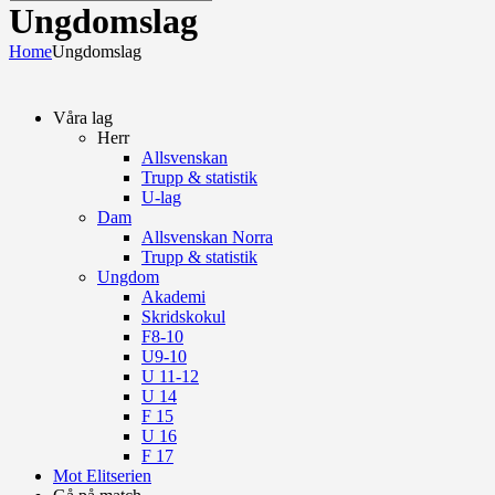
Ungdomslag
Home
Ungdomslag
Våra lag
Herr
Allsvenskan
Trupp & statistik
U-lag
Dam
Allsvenskan Norra
Trupp & statistik
Ungdom
Akademi
Skridskokul
F8-10
U9-10
U 11-12
U 14
F 15
U 16
F 17
Mot Elitserien