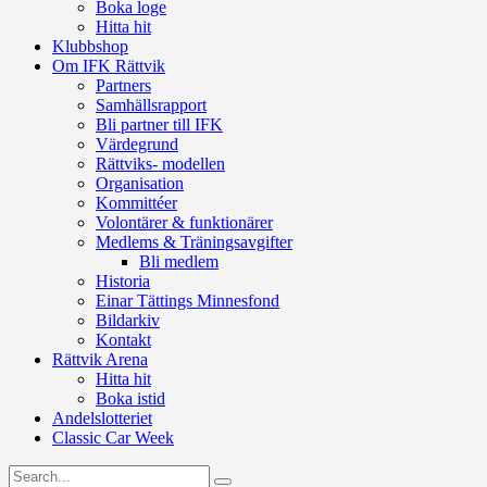
Boka loge
Hitta hit
Klubbshop
Om IFK Rättvik
Partners
Samhällsrapport
Bli partner till IFK
Värdegrund
Rättviks- modellen
Organisation
Kommittéer
Volontärer & funktionärer
Medlems & Träningsavgifter
Bli medlem
Historia
Einar Tättings Minnesfond
Bildarkiv
Kontakt
Rättvik Arena
Hitta hit
Boka istid
Andelslotteriet
Classic Car Week