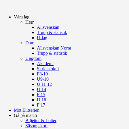
Våra lag
Herr
Allsvenskan
Trupp & statistik
U-lag
Dam
Allsvenskan Norra
Trupp & statistik
Ungdom
Akademi
Skridskokul
F8-10
U9-10
U 11-12
U 14
F 15
U 16
F 17
Mot Elitserien
Gå på match
Biljetter & Lotter
Säsongskort