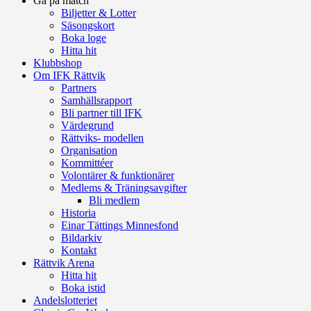
Gå på match
Biljetter & Lotter
Säsongskort
Boka loge
Hitta hit
Klubbshop
Om IFK Rättvik
Partners
Samhällsrapport
Bli partner till IFK
Värdegrund
Rättviks- modellen
Organisation
Kommittéer
Volontärer & funktionärer
Medlems & Träningsavgifter
Bli medlem
Historia
Einar Tättings Minnesfond
Bildarkiv
Kontakt
Rättvik Arena
Hitta hit
Boka istid
Andelslotteriet