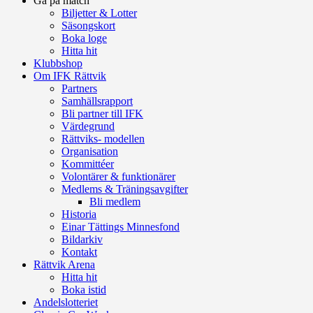
Gå på match
Biljetter & Lotter
Säsongskort
Boka loge
Hitta hit
Klubbshop
Om IFK Rättvik
Partners
Samhällsrapport
Bli partner till IFK
Värdegrund
Rättviks- modellen
Organisation
Kommittéer
Volontärer & funktionärer
Medlems & Träningsavgifter
Bli medlem
Historia
Einar Tättings Minnesfond
Bildarkiv
Kontakt
Rättvik Arena
Hitta hit
Boka istid
Andelslotteriet