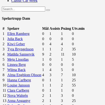
Classic Car Week
Spelartrupp Dam
#
Spelare
Mål
Assists
Poäng
Utv.min
1
Ellen Ramberg
0
1
1
0
1
Julia Back
0
0
0
0
2
Kiwi Geber
0
4
4
0
3
Tyra Bryngelsson
1
1
2
35
4
Matilda Sannervik
9
2
11
10
5
Meja Lissollas
1
0
1
5
6
Linnea Berg
0
0
0
0
7
Wilma Back
1
4
5
0
8
Alma Engblom Olsson
4
3
7
10
9
Hanna Carlberg
0
1
1
25
10
Louise Jansson
1
1
2
55
11
Clara Carlberg
0
1
1
0
12
Nova Wahrén
2
1
3
0
13
Anna Angantyr
2
1
3
25