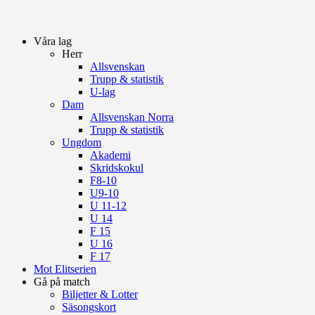
Våra lag
Herr
Allsvenskan
Trupp & statistik
U-lag
Dam
Allsvenskan Norra
Trupp & statistik
Ungdom
Akademi
Skridskokul
F8-10
U9-10
U 11-12
U 14
F 15
U 16
F 17
Mot Elitserien
Gå på match
Biljetter & Lotter
Säsongskort