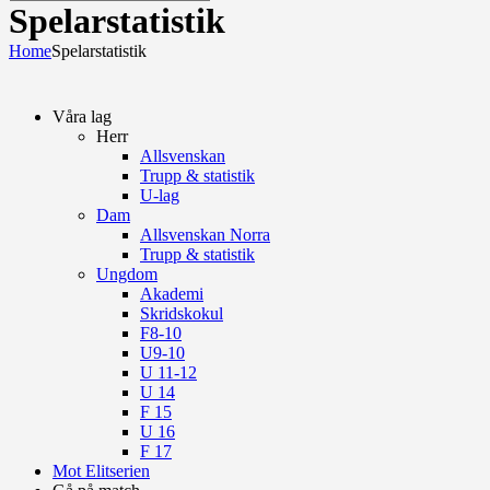
Spelarstatistik
Home
Spelarstatistik
Våra lag
Herr
Allsvenskan
Trupp & statistik
U-lag
Dam
Allsvenskan Norra
Trupp & statistik
Ungdom
Akademi
Skridskokul
F8-10
U9-10
U 11-12
U 14
F 15
U 16
F 17
Mot Elitserien