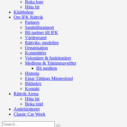
Boka loge
Hitta hit
Klubbshop
Om IFK Rättvik
Partners
Samhällsrapport
Bli partner till IFK
Värdegrund
Rättviks- modellen
Organisation
Kommittéer
Volontärer & funktionärer
Medlems & Träningsavgifter
Bli medlem
Historia
Einar Tättings Minnesfond
Bildarkiv
Kontakt
Rättvik Arena
Hitta hit
Boka istid
Andelslotteriet
Classic Car Week