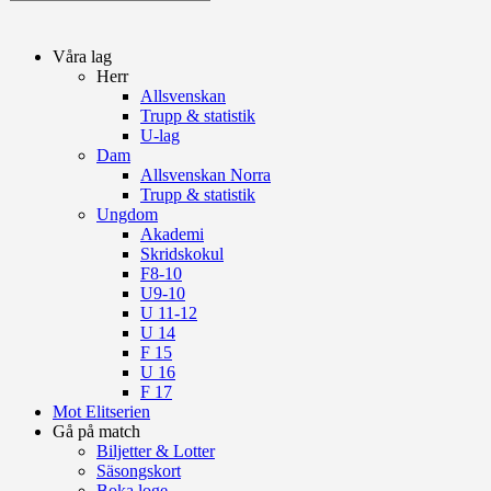
Våra lag
Herr
Allsvenskan
Trupp & statistik
U-lag
Dam
Allsvenskan Norra
Trupp & statistik
Ungdom
Akademi
Skridskokul
F8-10
U9-10
U 11-12
U 14
F 15
U 16
F 17
Mot Elitserien
Gå på match
Biljetter & Lotter
Säsongskort
Boka loge