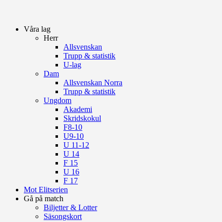
Våra lag
Herr
Allsvenskan
Trupp & statistik
U-lag
Dam
Allsvenskan Norra
Trupp & statistik
Ungdom
Akademi
Skridskokul
F8-10
U9-10
U 11-12
U 14
F 15
U 16
F 17
Mot Elitserien
Gå på match
Biljetter & Lotter
Säsongskort