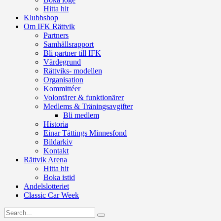
Hitta hit
Klubbshop
Om IFK Rättvik
Partners
Samhällsrapport
Bli partner till IFK
Värdegrund
Rättviks- modellen
Organisation
Kommittéer
Volontärer & funktionärer
Medlems & Träningsavgifter
Bli medlem
Historia
Einar Tättings Minnesfond
Bildarkiv
Kontakt
Rättvik Arena
Hitta hit
Boka istid
Andelslotteriet
Classic Car Week