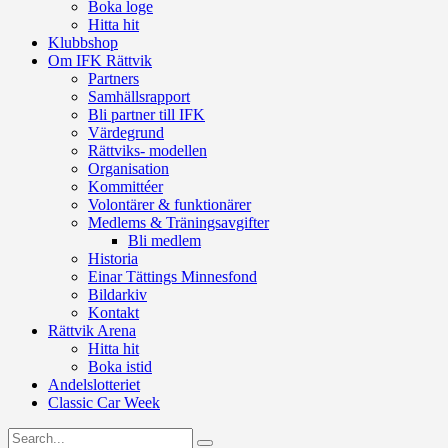
Boka loge
Hitta hit
Klubbshop
Om IFK Rättvik
Partners
Samhällsrapport
Bli partner till IFK
Värdegrund
Rättviks- modellen
Organisation
Kommittéer
Volontärer & funktionärer
Medlems & Träningsavgifter
Bli medlem
Historia
Einar Tättings Minnesfond
Bildarkiv
Kontakt
Rättvik Arena
Hitta hit
Boka istid
Andelslotteriet
Classic Car Week