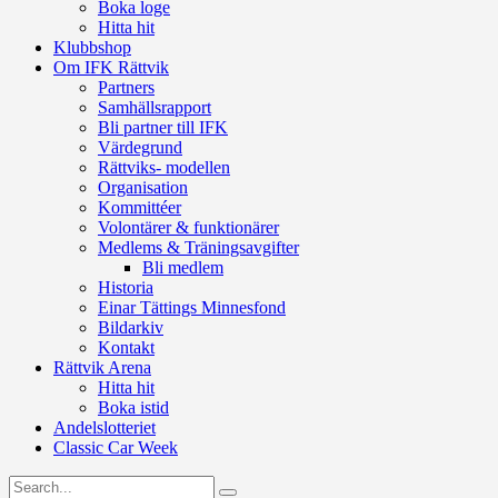
Boka loge
Hitta hit
Klubbshop
Om IFK Rättvik
Partners
Samhällsrapport
Bli partner till IFK
Värdegrund
Rättviks- modellen
Organisation
Kommittéer
Volontärer & funktionärer
Medlems & Träningsavgifter
Bli medlem
Historia
Einar Tättings Minnesfond
Bildarkiv
Kontakt
Rättvik Arena
Hitta hit
Boka istid
Andelslotteriet
Classic Car Week