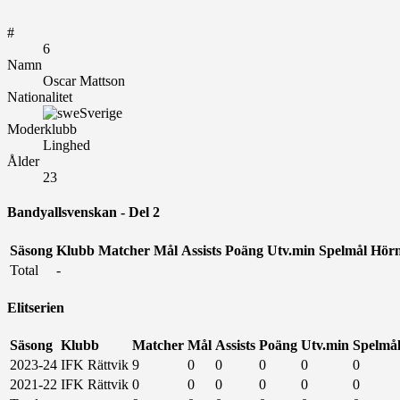
#
6
Namn
Oscar Mattson
Nationalitet
Sverige
Moderklubb
Linghed
Ålder
23
Bandyallsvenskan - Del 2
Säsong
Klubb
Matcher
Mål
Assists
Poäng
Utv.min
Spelmål
Hör
Total
-
Elitserien
Säsong
Klubb
Matcher
Mål
Assists
Poäng
Utv.min
Spelmå
2023-24
IFK Rättvik
9
0
0
0
0
0
2021-22
IFK Rättvik
0
0
0
0
0
0