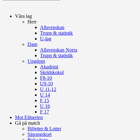
Våra lag
Herr
Allsvenskan
Trupp & statistik
U-lag
Dam
Allsvenskan Norra
Trupp & statistik
Ungdom
Akademi
Skridskokul
F8-10
U9-10
U 11-12
U 14
F 15
U 16
F 17
Mot Elitserien
Gå på match
Biljetter & Lotter
Säsongskort
Boka loge