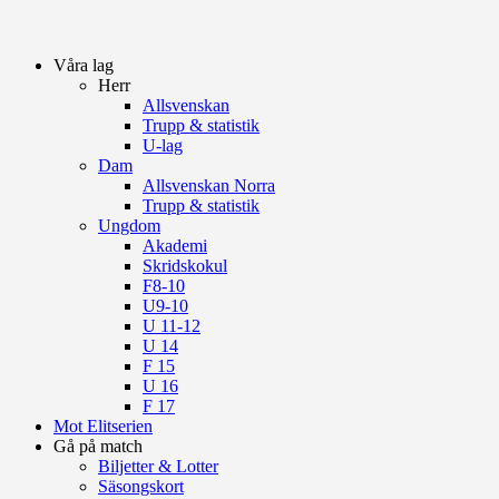
Våra lag
Herr
Allsvenskan
Trupp & statistik
U-lag
Dam
Allsvenskan Norra
Trupp & statistik
Ungdom
Akademi
Skridskokul
F8-10
U9-10
U 11-12
U 14
F 15
U 16
F 17
Mot Elitserien
Gå på match
Biljetter & Lotter
Säsongskort