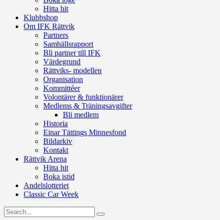
Hitta hit
Klubbshop
Om IFK Rättvik
Partners
Samhällsrapport
Bli partner till IFK
Värdegrund
Rättviks- modellen
Organisation
Kommittéer
Volontärer & funktionärer
Medlems & Träningsavgifter
Bli medlem
Historia
Einar Tättings Minnesfond
Bildarkiv
Kontakt
Rättvik Arena
Hitta hit
Boka istid
Andelslotteriet
Classic Car Week