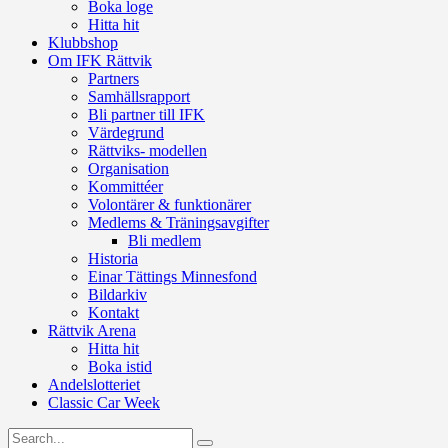
Boka loge
Hitta hit
Klubbshop
Om IFK Rättvik
Partners
Samhällsrapport
Bli partner till IFK
Värdegrund
Rättviks- modellen
Organisation
Kommittéer
Volontärer & funktionärer
Medlems & Träningsavgifter
Bli medlem
Historia
Einar Tättings Minnesfond
Bildarkiv
Kontakt
Rättvik Arena
Hitta hit
Boka istid
Andelslotteriet
Classic Car Week