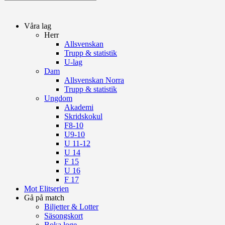
Våra lag
Herr
Allsvenskan
Trupp & statistik
U-lag
Dam
Allsvenskan Norra
Trupp & statistik
Ungdom
Akademi
Skridskokul
F8-10
U9-10
U 11-12
U 14
F 15
U 16
F 17
Mot Elitserien
Gå på match
Biljetter & Lotter
Säsongskort
Boka loge