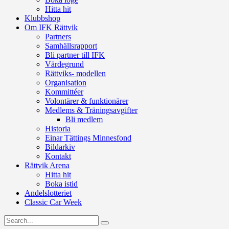
Hitta hit
Klubbshop
Om IFK Rättvik
Partners
Samhällsrapport
Bli partner till IFK
Värdegrund
Rättviks- modellen
Organisation
Kommittéer
Volontärer & funktionärer
Medlems & Träningsavgifter
Bli medlem
Historia
Einar Tättings Minnesfond
Bildarkiv
Kontakt
Rättvik Arena
Hitta hit
Boka istid
Andelslotteriet
Classic Car Week