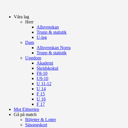
Våra lag
Herr
Allsvenskan
Trupp & statistik
U-lag
Dam
Allsvenskan Norra
Trupp & statistik
Ungdom
Akademi
Skridskokul
F8-10
U9-10
U 11-12
U 14
F 15
U 16
F 17
Mot Elitserien
Gå på match
Biljetter & Lotter
Säsongskort