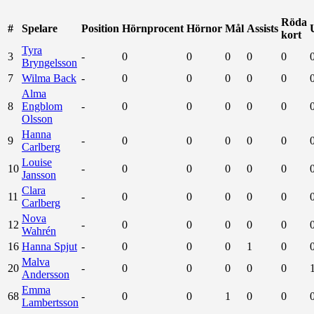
Röda
#
Spelare
Position
Hörnprocent
Hörnor
Mål
Assists
kort
Tyra
3
-
0
0
0
0
0
Bryngelsson
7
Wilma Back
-
0
0
0
0
0
Alma
8
Engblom
-
0
0
0
0
0
Olsson
Hanna
9
-
0
0
0
0
0
Carlberg
Louise
10
-
0
0
0
0
0
Jansson
Clara
11
-
0
0
0
0
0
Carlberg
Nova
12
-
0
0
0
0
0
Wahrén
16
Hanna Spjut
-
0
0
0
1
0
Malva
20
-
0
0
0
0
0
Andersson
Emma
68
-
0
0
1
0
0
Lambertsson