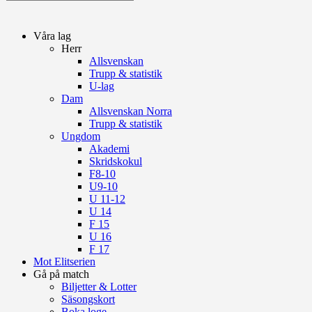
Våra lag
Herr
Allsvenskan
Trupp & statistik
U-lag
Dam
Allsvenskan Norra
Trupp & statistik
Ungdom
Akademi
Skridskokul
F8-10
U9-10
U 11-12
U 14
F 15
U 16
F 17
Mot Elitserien
Gå på match
Biljetter & Lotter
Säsongskort
Boka loge