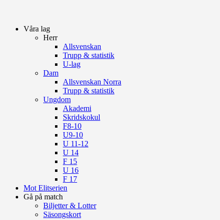
Våra lag
Herr
Allsvenskan
Trupp & statistik
U-lag
Dam
Allsvenskan Norra
Trupp & statistik
Ungdom
Akademi
Skridskokul
F8-10
U9-10
U 11-12
U 14
F 15
U 16
F 17
Mot Elitserien
Gå på match
Biljetter & Lotter
Säsongskort