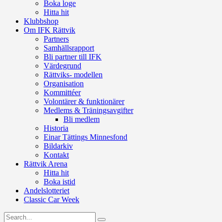
Boka loge
Hitta hit
Klubbshop
Om IFK Rättvik
Partners
Samhällsrapport
Bli partner till IFK
Värdegrund
Rättviks- modellen
Organisation
Kommittéer
Volontärer & funktionärer
Medlems & Träningsavgifter
Bli medlem
Historia
Einar Tättings Minnesfond
Bildarkiv
Kontakt
Rättvik Arena
Hitta hit
Boka istid
Andelslotteriet
Classic Car Week