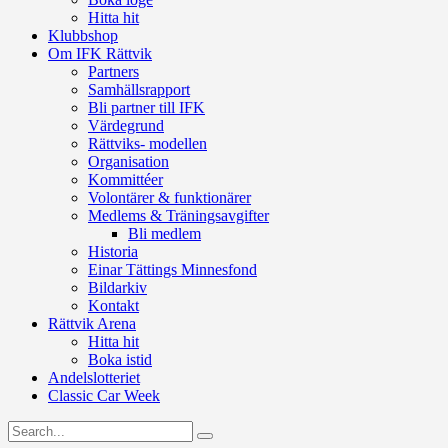
Hitta hit
Klubbshop
Om IFK Rättvik
Partners
Samhällsrapport
Bli partner till IFK
Värdegrund
Rättviks- modellen
Organisation
Kommittéer
Volontärer & funktionärer
Medlems & Träningsavgifter
Bli medlem
Historia
Einar Tättings Minnesfond
Bildarkiv
Kontakt
Rättvik Arena
Hitta hit
Boka istid
Andelslotteriet
Classic Car Week