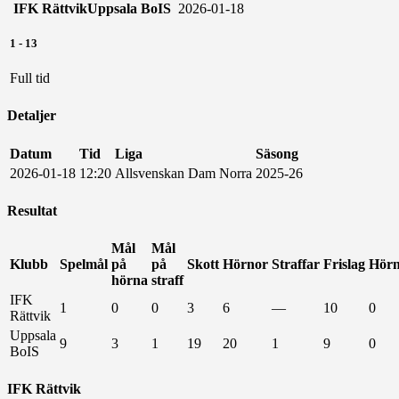
IFK Rättvik
Uppsala BoIS
2026-01-18
1
-
13
Full tid
Detaljer
Datum
Tid
Liga
Säsong
2026-01-18
12:20
Allsvenskan Dam Norra
2025-26
Resultat
Mål
Mål
Klubb
Spelmål
på
på
Skott
Hörnor
Straffar
Frislag
Hörn
hörna
straff
IFK
1
0
0
3
6
—
10
0
Rättvik
Uppsala
9
3
1
19
20
1
9
0
BoIS
IFK Rättvik