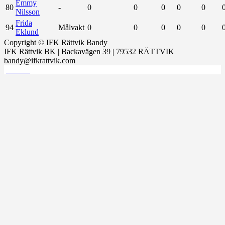
Emmy
80
-
0
0
0
0
0
Nilsson
Frida
94
Målvakt
0
0
0
0
0
Eklund
Copyright © IFK Rättvik Bandy
IFK Rättvik BK | Backavägen 39 | 79532 RÄTTVIK
bandy@ifkrattvik.com