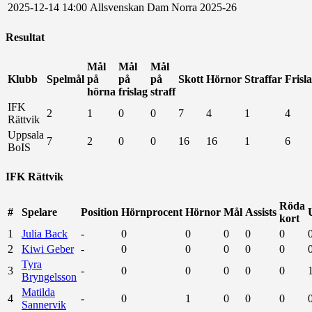
2025-12-14
14:00
Allsvenskan Dam Norra
2025-26
Resultat
Mål
Mål
Mål
Klubb
Spelmål
på
på
på
Skott
Hörnor
Straffar
Frisl
hörna
frislag
straff
IFK
2
1
0
0
7
4
1
4
Rättvik
Uppsala
7
2
0
0
16
16
1
6
BoIS
IFK Rättvik
Röda
#
Spelare
Position
Hörnprocent
Hörnor
Mål
Assists
kort
1
Julia Back
-
0
0
0
0
0
2
Kiwi Geber
-
0
0
0
0
0
Tyra
3
-
0
0
0
0
0
Bryngelsson
Matilda
4
-
0
1
0
0
0
Sannervik