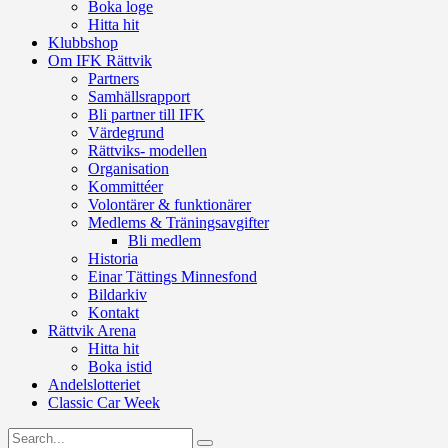
Boka loge
Hitta hit
Klubbshop
Om IFK Rättvik
Partners
Samhällsrapport
Bli partner till IFK
Värdegrund
Rättviks- modellen
Organisation
Kommittéer
Volontärer & funktionärer
Medlems & Träningsavgifter
Bli medlem
Historia
Einar Tättings Minnesfond
Bildarkiv
Kontakt
Rättvik Arena
Hitta hit
Boka istid
Andelslotteriet
Classic Car Week