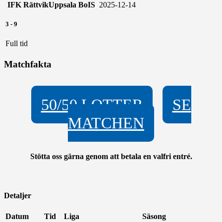
IFK Rättvik
Uppsala BoIS
2025-12-14
3
-
9
Full tid
Matchfakta
50/50 LOTTER
SE
MATCHEN
Stötta oss gärna genom att betala en valfri entré.
Detaljer
Datum
Tid
Liga
Säsong