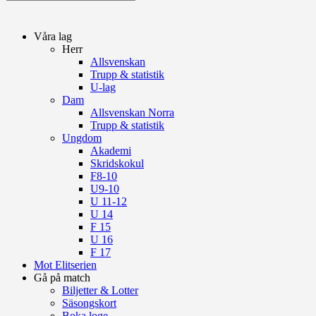
Våra lag
Herr
Allsvenskan
Trupp & statistik
U-lag
Dam
Allsvenskan Norra
Trupp & statistik
Ungdom
Akademi
Skridskokul
F8-10
U9-10
U 11-12
U 14
F 15
U 16
F 17
Mot Elitserien
Gå på match
Biljetter & Lotter
Säsongskort
Boka loge