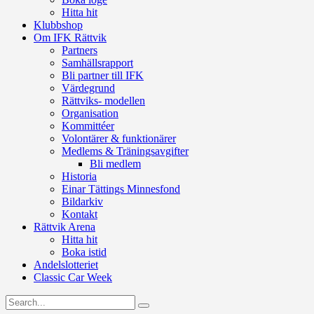
Hitta hit
Klubbshop
Om IFK Rättvik
Partners
Samhällsrapport
Bli partner till IFK
Värdegrund
Rättviks- modellen
Organisation
Kommittéer
Volontärer & funktionärer
Medlems & Träningsavgifter
Bli medlem
Historia
Einar Tättings Minnesfond
Bildarkiv
Kontakt
Rättvik Arena
Hitta hit
Boka istid
Andelslotteriet
Classic Car Week