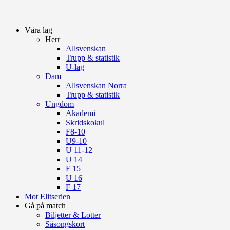
Våra lag
Herr
Allsvenskan
Trupp & statistik
U-lag
Dam
Allsvenskan Norra
Trupp & statistik
Ungdom
Akademi
Skridskokul
F8-10
U9-10
U 11-12
U 14
F 15
U 16
F 17
Mot Elitserien
Gå på match
Biljetter & Lotter
Säsongskort