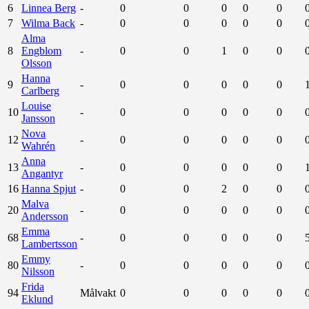
6
Linnea Berg
-
0
0
0
0
0
7
Wilma Back
-
0
0
0
0
0
Alma
8
Engblom
-
0
0
1
0
0
Olsson
Hanna
9
-
0
0
0
0
0
Carlberg
Louise
10
-
0
0
0
0
0
Jansson
Nova
12
-
0
0
0
0
0
Wahrén
Anna
13
-
0
0
0
0
0
Angantyr
16
Hanna Spjut
-
0
0
2
0
0
Malva
20
-
0
0
0
0
0
Andersson
Emma
68
-
0
0
0
0
0
Lambertsson
Emmy
80
-
0
0
0
0
0
Nilsson
Frida
94
Målvakt
0
0
0
0
0
Eklund