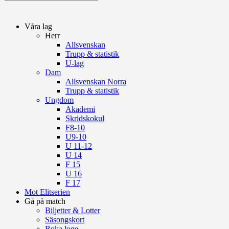
Våra lag
Herr
Allsvenskan
Trupp & statistik
U-lag
Dam
Allsvenskan Norra
Trupp & statistik
Ungdom
Akademi
Skridskokul
F8-10
U9-10
U 11-12
U 14
F 15
U 16
F 17
Mot Elitserien
Gå på match
Biljetter & Lotter
Säsongskort
Boka loge