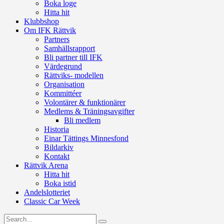
Boka loge
Hitta hit
Klubbshop
Om IFK Rättvik
Partners
Samhällsrapport
Bli partner till IFK
Värdegrund
Rättviks- modellen
Organisation
Kommittéer
Volontärer & funktionärer
Medlems & Träningsavgifter
Bli medlem
Historia
Einar Tättings Minnesfond
Bildarkiv
Kontakt
Rättvik Arena
Hitta hit
Boka istid
Andelslotteriet
Classic Car Week