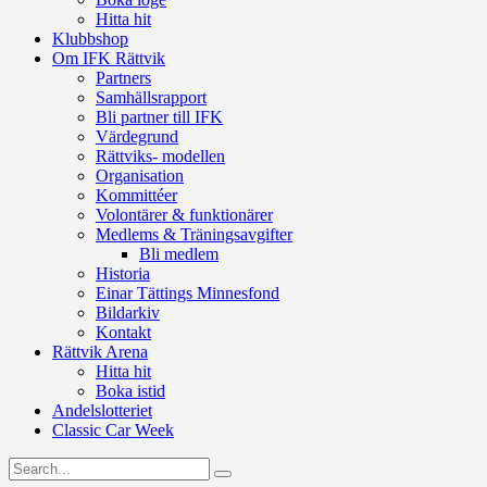
Hitta hit
Klubbshop
Om IFK Rättvik
Partners
Samhällsrapport
Bli partner till IFK
Värdegrund
Rättviks- modellen
Organisation
Kommittéer
Volontärer & funktionärer
Medlems & Träningsavgifter
Bli medlem
Historia
Einar Tättings Minnesfond
Bildarkiv
Kontakt
Rättvik Arena
Hitta hit
Boka istid
Andelslotteriet
Classic Car Week