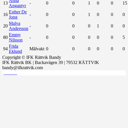
Anna
13
-
0
0
1
0
0
15
Angantyr
Esther De
16
-
0
0
1
0
0
0
Jong
Malva
20
-
0
0
0
1
0
0
Andersson
Emmy
80
-
0
0
0
0
0
5
Nilsson
Frida
94
Målvakt
0
0
0
0
0
0
Eklund
Copyright © IFK Rättvik Bandy
IFK Rättvik BK | Backavägen 39 | 79532 RÄTTVIK
bandy@ifkrattvik.com