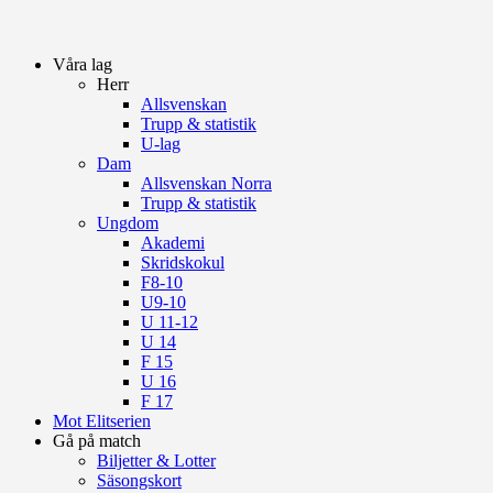
Våra lag
Herr
Allsvenskan
Trupp & statistik
U-lag
Dam
Allsvenskan Norra
Trupp & statistik
Ungdom
Akademi
Skridskokul
F8-10
U9-10
U 11-12
U 14
F 15
U 16
F 17
Mot Elitserien
Gå på match
Biljetter & Lotter
Säsongskort