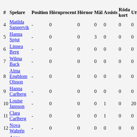
Röda
#
Spelare
Position
Hörnprocent
Hörnor
Mål
Assists
Ut
kort
Matilda
4
-
0
0
0
0
0
0
Sannervik
Hanna
5
-
0
0
3
0
0
0
Spjut
Linnea
6
-
0
0
0
0
0
0
Berg
Wilma
7
-
0
0
0
0
0
0
Back
Alma
8
Engblom
-
0
0
0
0
0
0
Olsson
Hanna
9
-
0
0
0
0
0
0
Carlberg
Louise
10
-
0
0
0
1
0
20
Jansson
Clara
11
-
0
0
0
1
0
0
Carlberg
Nova
12
-
0
0
0
0
0
0
Wahrén