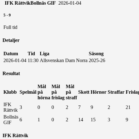
IFK Rättvik
Bollnäs GIF
2026-01-04
5
-
9
Full tid
Detaljer
Datum
Tid
Liga
Säsong
2026-01-04
11:30
Allsvenskan Dam Norra
2025-26
Resultat
Mål
Mål
Mål
Klubb
Spelmål
på
på
på
Skott
Hörnor
Straffar
Frisla
hörna
frislag
straff
IFK
3
0
0
2
7
9
2
21
Rättvik
Bollnäs
6
1
0
2
14
15
3
9
GIF
IFK Rättvik