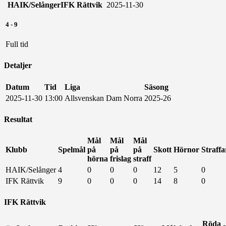
HAIK/Selånger
IFK Rättvik
2025-11-30
4
-
9
Full tid
Detaljer
Datum
Tid
Liga
Säsong
2025-11-30
13:00
Allsvenskan Dam Norra
2025-26
Resultat
Mål
Mål
Mål
Klubb
Spelmål
på
på
på
Skott
Hörnor
Straffa
hörna
frislag
straff
HAIK/Selånger
4
0
0
0
12
5
0
IFK Rättvik
9
0
0
0
14
8
0
IFK Rättvik
Röda