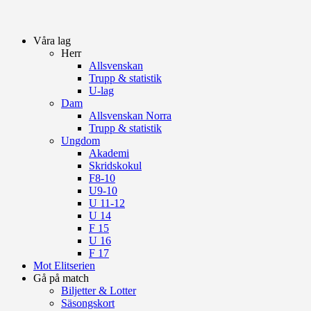
Våra lag
Herr
Allsvenskan
Trupp & statistik
U-lag
Dam
Allsvenskan Norra
Trupp & statistik
Ungdom
Akademi
Skridskokul
F8-10
U9-10
U 11-12
U 14
F 15
U 16
F 17
Mot Elitserien
Gå på match
Biljetter & Lotter
Säsongskort