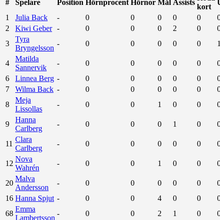
#
Spelare
Position
Hörnprocent
Hörnor
Mål
Assists
kort
1
Julia Back
-
0
0
0
0
0
2
Kiwi Geber
-
0
0
0
2
0
Tyra
3
-
0
0
0
0
0
Bryngelsson
Matilda
4
-
0
0
0
0
0
Sannervik
6
Linnea Berg
-
0
0
0
0
0
7
Wilma Back
-
0
0
0
0
0
Meja
8
-
0
0
1
0
0
Lissollas
Hanna
9
-
0
0
0
1
0
Carlberg
Clara
11
-
0
0
0
0
0
Carlberg
Nova
12
-
0
0
1
0
0
Wahrén
Malva
20
-
0
0
0
0
0
Andersson
16
Hanna Spjut
-
0
0
4
0
0
Emma
68
-
0
0
2
1
0
Lambertsson