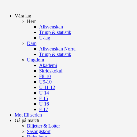
Våra lag
Herr
Allsvenskan
Trupp & statistik
U-lag
Dam
Allsvenskan Norra
Trupp & statistik
Ungdom
Akademi
Skridskokul
F8-10
U9-10
U 11-12
U 14
F 15
U 16
F 17
Mot Elitserien
Gå på match
Biljetter & Lotter
Säsongskort
Boka loge