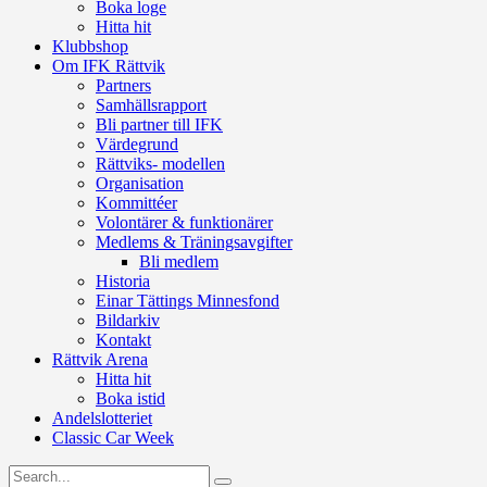
Boka loge
Hitta hit
Klubbshop
Om IFK Rättvik
Partners
Samhällsrapport
Bli partner till IFK
Värdegrund
Rättviks- modellen
Organisation
Kommittéer
Volontärer & funktionärer
Medlems & Träningsavgifter
Bli medlem
Historia
Einar Tättings Minnesfond
Bildarkiv
Kontakt
Rättvik Arena
Hitta hit
Boka istid
Andelslotteriet
Classic Car Week