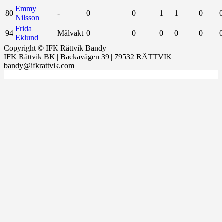
Emmy
80
-
0
0
1
1
0
Nilsson
Frida
94
Målvakt
0
0
0
0
0
Eklund
Copyright © IFK Rättvik Bandy
IFK Rättvik BK | Backavägen 39 | 79532 RÄTTVIK
bandy@ifkrattvik.com