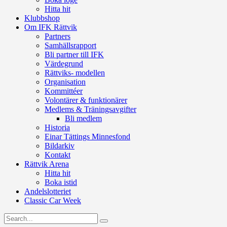
Hitta hit
Klubbshop
Om IFK Rättvik
Partners
Samhällsrapport
Bli partner till IFK
Värdegrund
Rättviks- modellen
Organisation
Kommittéer
Volontärer & funktionärer
Medlems & Träningsavgifter
Bli medlem
Historia
Einar Tättings Minnesfond
Bildarkiv
Kontakt
Rättvik Arena
Hitta hit
Boka istid
Andelslotteriet
Classic Car Week